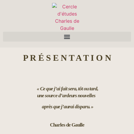
P R É S E N T A T I O N
« Ce que j’ai fait sera, tôt ou tard,
une source d’ardeurs nouvelles
après que j’aurai disparu. »
Charles de Gaulle