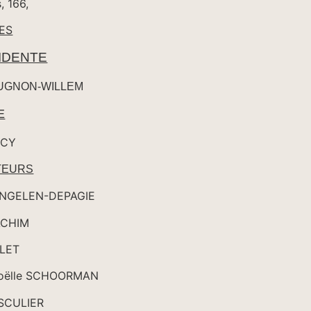
, 166,
ES
IDENTE
CUGNON-WILLEM
E
SCY
TEURS
ne ENGELEN-DEPAGIE
 JOACHIM
ienne POLET
oëlle SCHOORMAN
ul SCULIER