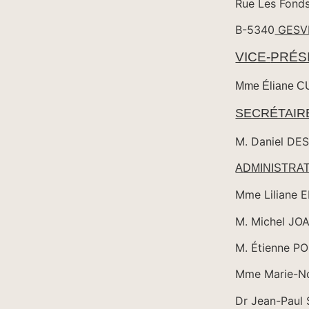
Rue Les Fonds
B-5340
GESV
VICE-
PRÉS
Mme Éliane 
SECRÉTAIR
M. Daniel DE
A
DMINISTRA
Mme Lilia
M. Michel
M. Ét
Mme Marie-N
Dr Jean-Pa